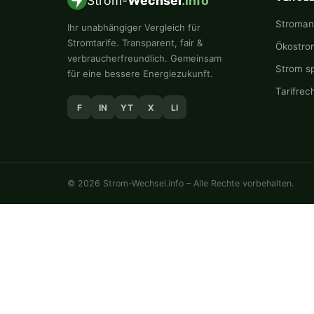
Strom-
Wechsel
.info
Stromanb
Ihr unabhängiger Vergleich für
Stromtarife. Transparent, fair &
Ökostro
verbraucherfreundlich. Gemeinsam
Strom s
für eine bessere Energiezukunft.
Tarifrec
F
IN
YT
X
LI
© 2026 Strom-Wechsel.info – Alle Rechte vorbehalten.