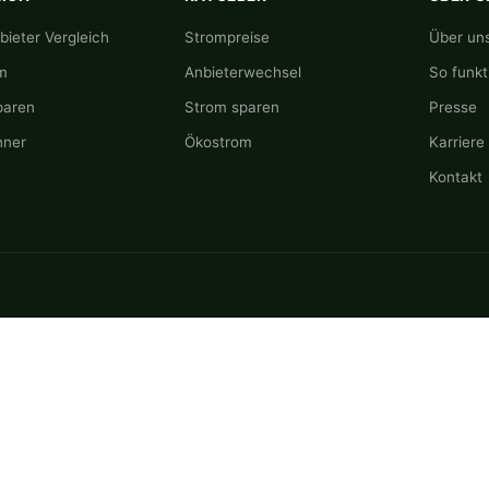
ieter Vergleich
Strompreise
Über un
m
Anbieterwechsel
So funkti
paren
Strom sparen
Presse
hner
Ökostrom
Karriere
Kontakt