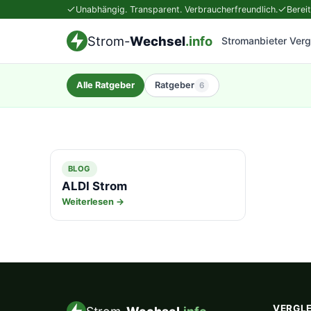
Unabhängig. Transparent. Verbraucherfreundlich.
Berei
Strom-
Wechsel
.info
Stromanbieter Verg
Alle Ratgeber
Ratgeber
6
BLOG
ALDI Strom
Weiterlesen →
VERGL