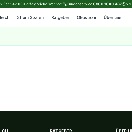
ts über 42.000 erfolgreiche Wechsel
Kundenservice:
0800 1000 487
Mo–
leich
Strom Sparen
Ratgeber
Ökostrom
Über uns
EICH
RATGEBER
ÜBER U