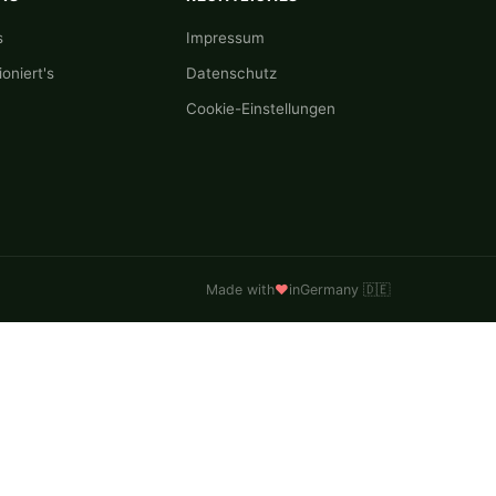
s
Impressum
oniert's
Datenschutz
Cookie-Einstellungen
Made with
♥
in
Germany 🇩🇪