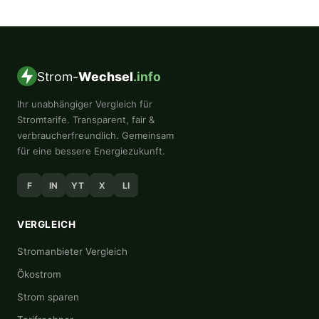
Strom-
Wechsel
.info
Ihr unabhängiger Vergleich für
Stromtarife. Transparent, fair &
verbraucherfreundlich. Gemeinsam
für eine bessere Energiezukunft.
F
IN
YT
X
LI
VERGLEICH
Stromanbieter Vergleich
Ökostrom
Strom sparen