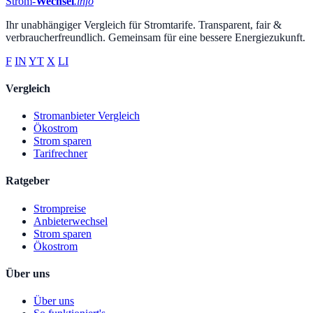
Strom-
Wechsel
.info
Ihr unabhängiger Vergleich für Stromtarife. Transparent, fair &
verbraucherfreundlich. Gemeinsam für eine bessere Energiezukunft.
F
IN
YT
X
LI
Vergleich
Stromanbieter Vergleich
Ökostrom
Strom sparen
Tarifrechner
Ratgeber
Strompreise
Anbieterwechsel
Strom sparen
Ökostrom
Über uns
Über uns