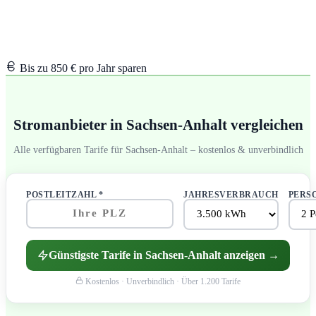
Stromanbieter in Sachsen-Anhalt
vergleichen
Bis zu 850 € pro Jahr sparen
Stromanbieter in Sachsen-Anhalt vergleichen
Alle verfügbaren Tarife für Sachsen-Anhalt – kostenlos & unverbindlich
POSTLEITZAHL *
JAHRESVERBRAUCH
PERS
Günstigste Tarife in Sachsen-Anhalt anzeigen →
Kostenlos · Unverbindlich · Über 1.200 Tarife