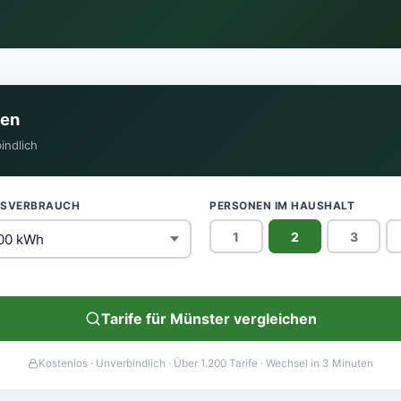
hen
indlich
ESVERBRAUCH
PERSONEN IM HAUSHALT
1
2
3
Tarife für Münster vergleichen
Kostenlos · Unverbindlich · Über 1.200 Tarife · Wechsel in 3 Minuten