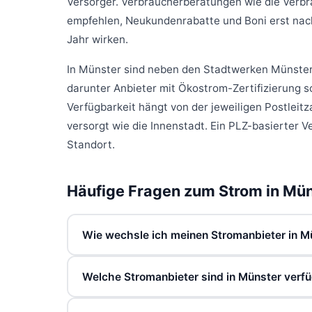
Versorger. Verbraucherberatungen wie die Verbr
empfehlen, Neukundenrabatte und Boni erst nach 
Jahr wirken.
In Münster sind neben den Stadtwerken Münster 
darunter Anbieter mit Ökostrom-Zertifizierung s
Verfügbarkeit hängt von der jeweiligen Postleit
versorgt wie die Innenstadt. Ein PLZ-basierter V
Standort.
Häufige Fragen zum Strom in Mü
Wie wechsle ich meinen Stromanbieter in M
Den Wechsel starten Sie, indem Sie online eine
Welche Stromanbieter sind in Münster verf
bisherigen Vertrag in der Regel selbst. Sie be
steht, sowie Ihren aktuellen Jahresverbrauch. 
Neben dem Grundversorger Stadtwerke Münster s