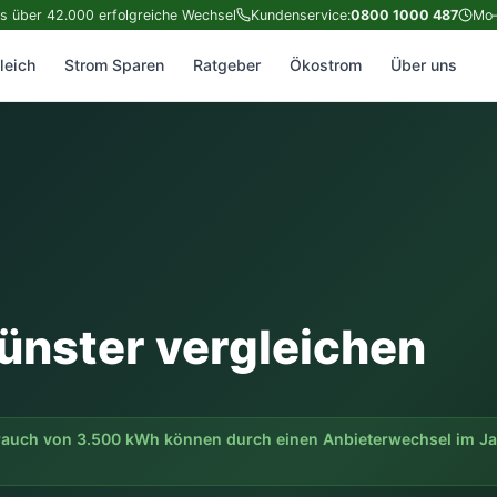
ts über 42.000 erfolgreiche Wechsel
Kundenservice:
0800 1000 487
Mo–
leich
Strom Sparen
Ratgeber
Ökostrom
Über uns
ünster vergleichen
rauch von 3.500 kWh können durch einen Anbieterwechsel im J