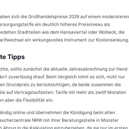
haben sich die Großhandelspreise 2026 auf einem moderateren
ersorgungstarife ein deutlich höheres Preisniveau als
siedelten Stadtteilen wie dem Hansaviertel oder Wolbeck, die
 Tarifwechsel ein wirkungsvolles Instrument zur Kostensenkung.
te Tipps
te, sollte zunächst die aktuelle Jahresabrechnung zur Hand
 zuverlässig drauf. Beim Vergleich lohnt es sich, nicht nur
den Grundpreis zu berücksichtigen, da beide zusammen die
e auf Vertragslaufzeiten: Tarife mit mehr als zwölf Monaten
aber die Flexibilität ein.
tändig online und übernehmen die Kündigung beim alten
aucherzentrale NRW mit ihrer Beratungsstelle in Münster
Abzug in die Kalkulation einzubeziehen, da sie nur im ersten