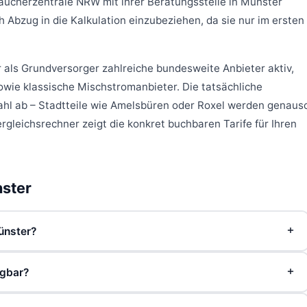
aucherzentrale NRW mit ihrer Beratungsstelle in Münster
Abzug in die Kalkulation einzubeziehen, da sie nur im ersten
als Grundversorger zahlreiche bundesweite Anbieter aktiv,
owie klassische Mischstromanbieter. Die tatsächliche
zahl ab – Stadtteile wie Amelsbüren oder Roxel werden genaus
ergleichsrechner zeigt die konkret buchbaren Tarife für Ihren
nster
ünster?
n neuen Tarif abschließen – der neue Anbieter kündigt Ihren
ügbar?
nötigen dafür Ihre Zählernummer, die auf der Jahresabrechnung
Der gesamte Prozess läuft netzunterbrechungsfrei ab, da das
tehen in der Stadt zahlreiche überregionale Anbieter zur