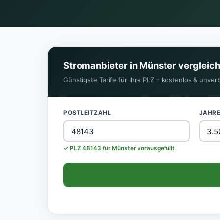
Stromanbieter in Münster vergleic
Günstigste Tarife für Ihre PLZ – kostenlos & unverb
POSTLEITZAHL
JAHR
✓ PLZ 48143 für Münster vorausgefüllt