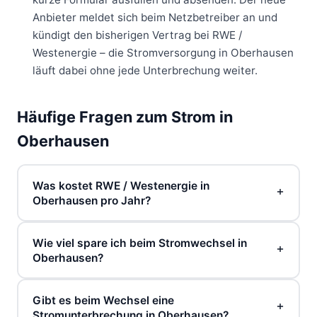
Anbieter meldet sich beim Netzbetreiber an und
kündigt den bisherigen Vertrag bei RWE /
Westenergie – die Stromversorgung in Oberhausen
läuft dabei ohne jede Unterbrechung weiter.
Häufige Fragen zum Strom in
Oberhausen
Was kostet RWE / Westenergie in
Oberhausen pro Jahr?
Bei einem Jahresverbrauch von 3.500 kWh zahlen
Wie viel spare ich beim Stromwechsel in
Sie beim Grundversorger RWE / Westenergie
Oberhausen?
aktuell rund 1.686 € pro Jahr – das sind 43,50 Cent
pro kWh zuzüglich 13,60 € Grundpreis monatlich.
Im Vergleich zum Grundversorger RWE /
Günstigere Tarife beginnen bereits ab 1.219 €
Gibt es beim Wechsel eine
Westenergie können Sie in Oberhausen bis zu 467
Stromunterbrechung in Oberhausen?