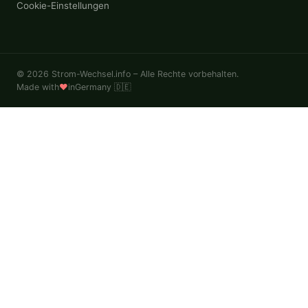
Cookie-Einstellungen
© 2026 Strom-Wechsel.info – Alle Rechte vorbehalten.
Made with
♥
in
Germany 🇩🇪