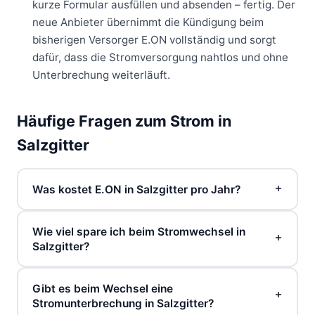
kurze Formular ausfüllen und absenden – fertig. Der
neue Anbieter übernimmt die Kündigung beim
bisherigen Versorger E.ON vollständig und sorgt
dafür, dass die Stromversorgung nahtlos und ohne
Unterbrechung weiterläuft.
Häufige Fragen zum Strom in
Salzgitter
Was kostet E.ON in Salzgitter pro Jahr?
Bei einem Jahresverbrauch von 3.500 kWh zahlen
Wie viel spare ich beim Stromwechsel in
Sie beim Grundversorger E.ON in Salzgitter aktuell
Salzgitter?
rund 1.647 € pro Jahr. Das entspricht einem
Arbeitspreis von 42,60 Cent pro kWh zuzüglich
Im Vergleich zum Grundversorger E.ON können Sie
eines monatlichen Grundpreises von 13,00 €.
Gibt es beim Wechsel eine
in Salzgitter bis zu 456 € pro Jahr sparen – bei
Stromunterbrechung in Salzgitter?
Günstigere Tarife beginnen bereits ab 1.191 €
identischer Stromqualität und gleicher