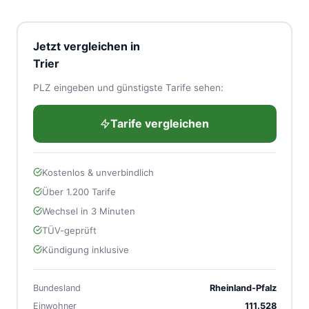
abschließen – alles andere läuft automatisch ab.
Preiserhöhung durch Pfalzwerke/RWE – dann gilt
das Sonderkündigungsrecht mit nur 2 Wochen
Jetzt vergleichen in
Frist. Aber auch ohne Preiserhöhung sparen Sie in
Trier
Trier durch einen Wechsel schnell 454 € jährlich.
PLZ eingeben und günstigste Tarife sehen:
Tarife vergleichen
Kostenlos & unverbindlich
Über 1.200 Tarife
Wechsel in 3 Minuten
TÜV-geprüft
Kündigung inklusive
Bundesland
Rheinland-Pfalz
Einwohner
111.528