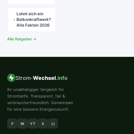
Lohnt sich ein
Balkonkraftwerk?
Alle Fakten 2026
Alle Ratgeber →
Strom-
Wechsel
.info
Ihr unabhängiger Vergleich für
Stromtarife. Transparent, fair &
verbraucherfreundlich. Gemeinsam
für eine bessere Energiezukunft.
F
IN
YT
X
LI