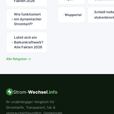
Fakten 2026
Schloß holt
Wie funktioniert
Wuppertal
stukenbroc
ein dynamischer
Stromtarif?
Lohnt sich ein
Balkonkraftwerk?
Alle Fakten 2026
Alle Ratgeber →
Strom-
Wechsel
.info
Ihr unabhängiger Vergleich für
Stromtarife. Transparent, fair &
verbraucherfreundlich. Gemeinsam