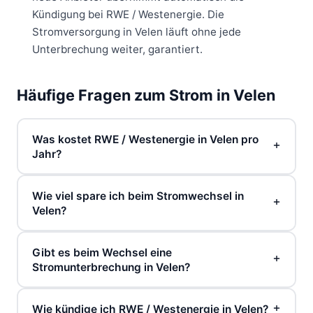
Kündigung bei RWE / Westenergie. Die
Stromversorgung in Velen läuft ohne jede
Unterbrechung weiter, garantiert.
Häufige Fragen zum Strom in Velen
Was kostet RWE / Westenergie in Velen pro
Jahr?
Bei einem Jahresverbrauch von 3.500 kWh zahlen
Wie viel spare ich beim Stromwechsel in
Sie beim Grundversorger RWE / Westenergie in
Velen?
Velen aktuell rund 1.686 € pro Jahr – das entspricht
43,50 Cent pro kWh zuzüglich einem Grundpreis
Im Vergleich zum Grundversorger RWE /
von 13,60 € monatlich. Günstigere Tarife beginnen
Gibt es beim Wechsel eine
Westenergie können Sie in Velen bis zu 467 € pro
Stromunterbrechung in Velen?
bereits ab etwa 1.219 € jährlich.
Jahr sparen – bei gleichem Strom, gleicher Qualität
und gleicher Zuverlässigkeit. Der Wechsel selbst ist
Nein, der Wechsel des Stromanbieters in Velen
kostenlos und vollkommen risikofrei.
Wie kündige ich RWE / Westenergie in Velen?
verläuft vollständig unterbrechungsfrei. Das